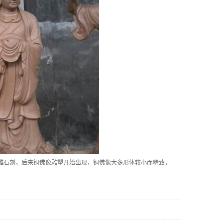
雕石刻，后来铜佛像雕塑开始出现，铜佛像大多形体较小而精致，